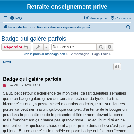
Retraite enseignement privé
FAQ
S’enregistrer
Connexion
R
Index du forum
Retraite des enseignants du privé
e
Badge qui galère parfois
c
Rechercher
Recherche 
Répondre
h
Voir le premier message non lu
• 2 messages • Page
1
sur
1
e
Griffit
r
c
h
Badge qui galère parfois
e
M
mer. 08 avr. 2026 14:13
e
r
s
Salut, petit retour d'expérience de mon côté, ça fait quelques semaines
s
que mon badge galère grave sur certains lecteurs du lycée. Le truc
a
g
bizarre c'est que ça passe nickel à certains endroits, mais sur d'autres
e
portes ça veut rien savoir, ça bloque complet. J'ai tenté de le bouger un
n
o
peu dans la pochette ou de le présenter différemment devant la borne,
n
mais franchement ça change pas grand-chose... Avec l'humidité en ce
l
u
moment ou les quelques chocs qu'il a pris, je me demande si c'est pas ça
qui joue. Est-ce que c'est le
modèle de porte badge
qui fait interférence