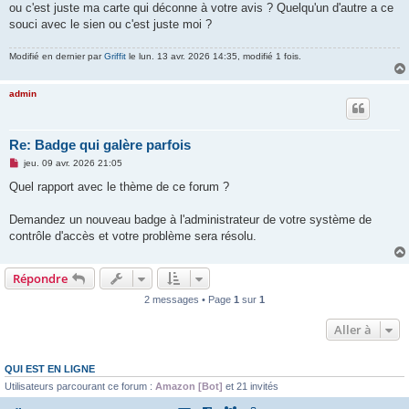
ou c'est juste ma carte qui déconne à votre avis ? Quelqu'un d'autre a ce
souci avec le sien ou c'est juste moi ?
Modifié en dernier par
Griffit
le lun. 13 avr. 2026 14:35, modifié 1 fois.
admin
Re: Badge qui galère parfois
M
jeu. 09 avr. 2026 21:05
e
s
Quel rapport avec le thème de ce forum ?
s
a
g
Demandez un nouveau badge à l'administrateur de votre système de
e
contrôle d'accès et votre problème sera résolu.
n
o
n
l
Répondre
u
2 messages • Page
1
sur
1
Aller à
QUI EST EN LIGNE
Utilisateurs parcourant ce forum :
Amazon [Bot]
et 21 invités