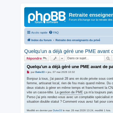
Retraite enseigne
Forum d'échange sur la retraite des
Accès rapide
FAQ
Index du forum
Retraite des enseignants du privé
Quelqu'un a déjà géré une PME avant de
R
Répondre
Quelqu'un a déjà géré une PME avant de par
M
par
Duke33
»
jeu. 07 mai 2026 10:32
e
s
Bonjour à tous, j'ai passé 28 ans en école privée sous contr
s
femme, artisanat local, rien de fou mais quand même. Du co
a
g
deux statuts à gérer en même temps et franchement la CNAV
e
vite un casse-tête. La
gestion de PME
ça m'a toujours paru
n
o
Perso j'ai pris rendez-vous avec un comptable spécialisé m
n
situation double statut ? Comment vous avez fait pour cons
l
u
Modifié en dernier par
Duke33
le mar. 26 mai 2026 13:24, modifié 1 fois.