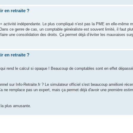
r en retraite ?
 + activité indépendante. Le plus compliqué n’est pas la PME en elle-même mai
ns ce genre de cas, un comptable généraliste est souvent limité, il faut plutô
r faire une consolidation des droits. Ça permet déjà d’éviter les mauvaises s
r en retraite ?
s qui rend le calcul si opaque ! Beaucoup de comptables sont en effet dépass
el sur Info-Retraite.fr ? Le simulateur officiel s'est beaucoup amélioré réc
. Ça ne remplace pas un expert, mais ça permet déjà d'avoir une première esti
 la plus amusante.