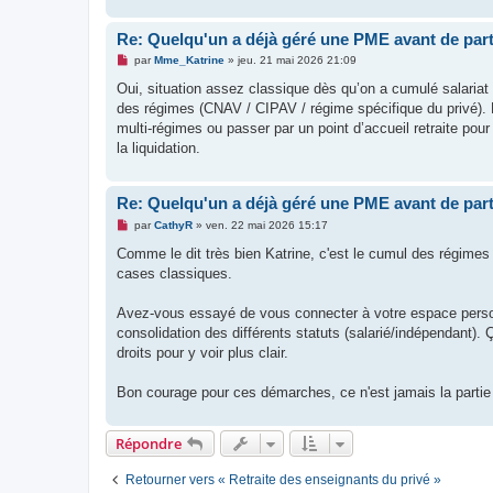
Re: Quelqu'un a déjà géré une PME avant de parti
M
par
Mme_Katrine
»
jeu. 21 mai 2026 21:09
e
s
Oui, situation assez classique dès qu’on a cumulé salariat
s
des régimes (CNAV / CIPAV / régime spécifique du privé). Da
a
g
multi-régimes ou passer par un point d’accueil retraite pou
e
la liquidation.
n
o
n
l
Re: Quelqu'un a déjà géré une PME avant de parti
u
M
par
CathyR
»
ven. 22 mai 2026 15:17
e
s
Comme le dit très bien Katrine, c'est le cumul des régime
s
cases classiques.
a
g
e
Avez-vous essayé de vous connecter à votre espace personn
n
o
consolidation des différents statuts (salarié/indépendant)
n
droits pour y voir plus clair.
l
u
Bon courage pour ces démarches, ce n'est jamais la partie
Répondre
Retourner vers « Retraite des enseignants du privé »