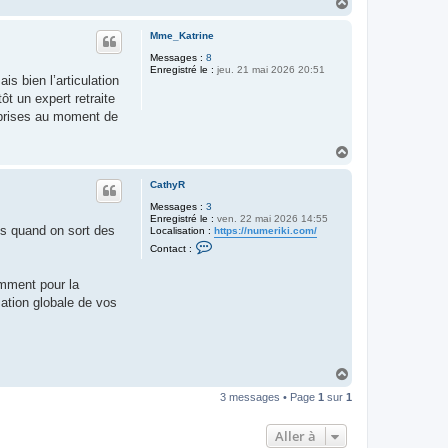
H
a
u
Mme_Katrine
t
Messages :
8
Enregistré le :
jeu. 21 mai 2026 20:51
s bien l’articulation
t un expert retraite
urprises au moment de
H
a
u
CathyR
t
Messages :
3
Enregistré le :
ven. 22 mai 2026 14:55
és quand on sort des
Localisation :
https://numeriki.com/
C
Contact :
o
n
t
emment pour la
a
mation globale de vos
c
t
e
r
C
a
H
t
a
h
3 messages • Page
1
sur
1
y
u
R
t
Aller à