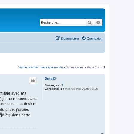
Rechercher
Recherche avancé
S’enregistrer
Connexion
Voir le premier message non lu
• 3 messages • Page
1
sur
1
Duke33
Messages :
1
Enregistré le :
mer. 06 mai 2026 09:15
amiliale avec ma
n) je me retrouve avec
-dessus... sa devient
du privé, j'avoue.
éjà été dans cette