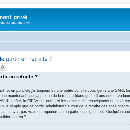
ment privé
 enseignants du privé
 partir en retraite ?
echercher
Recherche avancée
tir en retraite ?
at, et en parallèle j'ai toujours eu une petite activité côté, genre une SARL f
up maintenant que j'approche de la retraite (dans genre 3 ans si tout va bie
 d'un côté, la CIPAV de l'autre, et les caisses des enseignants du privé par
 plus simple que ce bordel administratif autour de la retraite des enseignants 
ais il savait pas vraiment répondre sur la partie enseignement. Quelqu'un a d
olider tout ça ?