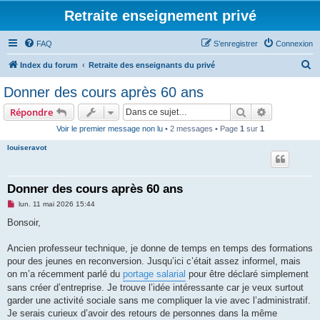
Retraite enseignement privé
FAQ
S’enregistrer
Connexion
R
Index du forum
Retraite des enseignants du privé
e
Donner des cours après 60 ans
c
Rechercher
Recherche 
Répondre
h
Voir le premier message non lu
• 2 messages • Page
1
sur
1
e
louiseravot
r
c
h
Donner des cours après 60 ans
e
M
lun. 11 mai 2026 15:44
e
r
s
Bonsoir,
s
a
g
Ancien professeur technique, je donne de temps en temps des formations
e
pour des jeunes en reconversion. Jusqu’ici c’était assez informel, mais
n
o
on m’a récemment parlé du
portage salarial
pour être déclaré simplement
n
sans créer d’entreprise. Je trouve l’idée intéressante car je veux surtout
l
u
garder une activité sociale sans me compliquer la vie avec l’administratif.
Je serais curieux d’avoir des retours de personnes dans la même