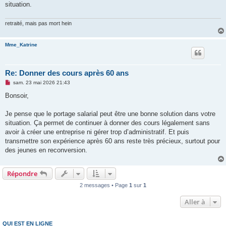
situation.
retraité, mais pas mort hein
Mme_Katrine
Re: Donner des cours après 60 ans
M
sam. 23 mai 2026 21:43
e
s
Bonsoir,
s
a
g
Je pense que le portage salarial peut être une bonne solution dans votre
e
situation. Ça permet de continuer à donner des cours légalement sans
n
o
avoir à créer une entreprise ni gérer trop d’administratif. Et puis
n
transmettre son expérience après 60 ans reste très précieux, surtout pour
l
u
des jeunes en reconversion.
Répondre
2 messages • Page
1
sur
1
Aller à
QUI EST EN LIGNE