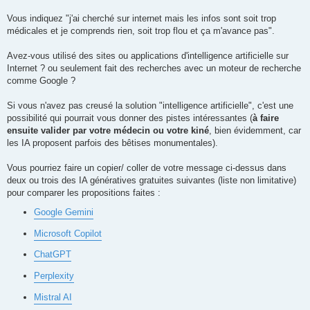
o
n
Vous indiquez "j'ai cherché sur internet mais les infos sont soit trop
l
u
médicales et je comprends rien, soit trop flou et ça m'avance pas".
Avez-vous utilisé des sites ou applications d'intelligence artificielle sur
Internet ? ou seulement fait des recherches avec un moteur de recherche
comme Google ?
Si vous n'avez pas creusé la solution "intelligence artificielle", c'est une
possibilité qui pourrait vous donner des pistes intéressantes (
à faire
ensuite valider par votre médecin ou votre kiné
, bien évidemment, car
les IA proposent parfois des bêtises monumentales).
Vous pourriez faire un copier/ coller de votre message ci-dessus dans
deux ou trois des IA génératives gratuites suivantes (liste non limitative)
pour comparer les propositions faites :
Google Gemini
Microsoft Copilot
ChatGPT
Perplexity
Mistral AI