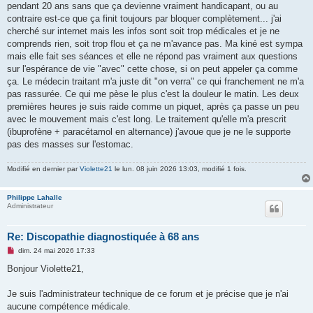
pendant 20 ans sans que ça devienne vraiment handicapant, ou au
contraire est-ce que ça finit toujours par bloquer complètement... j'ai
cherché sur internet mais les infos sont soit trop médicales et je ne
comprends rien, soit trop flou et ça ne m'avance pas. Ma kiné est sympa
mais elle fait ses séances et elle ne répond pas vraiment aux questions
sur l'espérance de vie "avec" cette chose, si on peut appeler ça comme
ça. Le médecin traitant m'a juste dit "on verra" ce qui franchement ne m'a
pas rassurée. Ce qui me pèse le plus c'est la douleur le matin. Les deux
premières heures je suis raide comme un piquet, après ça passe un peu
avec le mouvement mais c'est long. Le traitement qu'elle m'a prescrit
(ibuprofène + paracétamol en alternance) j'avoue que je ne le supporte
pas des masses sur l'estomac.
Modifié en dernier par
Violette21
le lun. 08 juin 2026 13:03, modifié 1 fois.
Philippe Lahalle
Administrateur
Re: Discopathie diagnostiquée à 68 ans
M
dim. 24 mai 2026 17:33
e
s
Bonjour Violette21,
s
a
g
Je suis l'administrateur technique de ce forum et je précise que je n'ai
e
aucune compétence médicale.
n