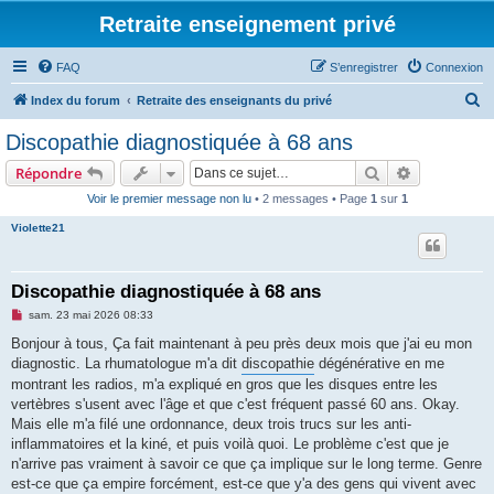
Retraite enseignement privé
FAQ
S’enregistrer
Connexion
R
Index du forum
Retraite des enseignants du privé
e
Discopathie diagnostiquée à 68 ans
c
Rechercher
Recherche 
Répondre
h
Voir le premier message non lu
• 2 messages • Page
1
sur
1
e
Violette21
r
c
h
Discopathie diagnostiquée à 68 ans
e
M
sam. 23 mai 2026 08:33
e
r
s
Bonjour à tous, Ça fait maintenant à peu près deux mois que j'ai eu mon
s
diagnostic. La rhumatologue m'a dit
discopathie
dégénérative en me
a
g
montrant les radios, m'a expliqué en gros que les disques entre les
e
vertèbres s'usent avec l'âge et que c'est fréquent passé 60 ans. Okay.
n
o
Mais elle m'a filé une ordonnance, deux trois trucs sur les anti-
n
inflammatoires et la kiné, et puis voilà quoi. Le problème c'est que je
l
u
n'arrive pas vraiment à savoir ce que ça implique sur le long terme. Genre
est-ce que ça empire forcément, est-ce que y'a des gens qui vivent avec