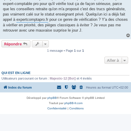
expert-comptable pro pour qu'il vérifie tout ça de façon sérieuse, parce
que les conseillers retraite qu'on m'a proposé c'est des trucs généraliste,
pas vraiment calé sur le statut enseignant privé. Quelqu'un ici a déjà fait
appel à
expertcomptapro.fr
pour ce genre de vérification ? Y'a des choses
à vérifier en priorité, des pièges classiques à éviter ? Je veux pas me
retrouver avec une mauvaise surprise le jour J.
Répondre
1 message • Page
1
sur
1
Aller à
QUI EST EN LIGNE
Utilisateurs parcourant ce forum :
Majestic-12 [Bot]
et 4 invités
Index du forum
Heures au format
UTC+02:00
Développé par
phpBB
® Forum Software © phpBB Limited
Traduit par
phpBB-fr.com
Confidentialité
|
Conditions