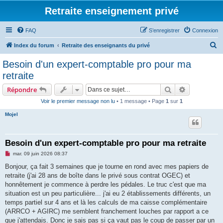
Retraite enseignement privé
FAQ
S’enregistrer
Connexion
R
Index du forum
Retraite des enseignants du privé
e
Besoin d'un expert-comptable pro pour ma
c
retraite
h
Rechercher
Recherche 
Répondre
e
Voir le premier message non lu
• 1 message • Page
1
sur
1
r
Mojel
c
h
e
Besoin d'un expert-comptable pro pour ma retraite
r
M
mar. 09 juin 2026 08:37
e
s
Bonjour, ça fait 3 semaines que je tourne en rond avec mes papiers de
s
retraite (j'ai 28 ans de boîte dans le privé sous contrat OGEC) et
a
g
honnêtement je commence à perdre les pédales. Le truc c'est que ma
e
situation est un peu particulière... j'ai eu 2 établissements différents, un
n
o
temps partiel sur 4 ans et là les calculs de ma caisse complémentaire
n
(ARRCO + AGIRC) me semblent franchement louches par rapport a ce
l
u
que j'attendais. Donc je sais pas si ça vaut pas le coup de passer par un